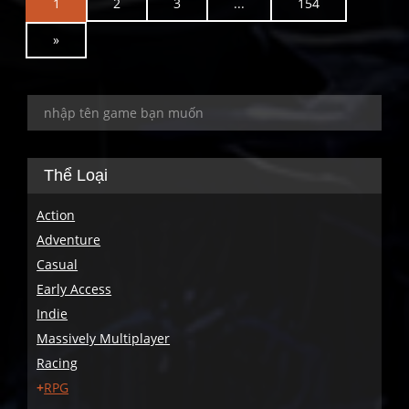
1
2
3
...
154
N
»
e
x
t
Thể Loại
Action
Adventure
Casual
Early Access
Indie
Massively Multiplayer
Racing
RPG