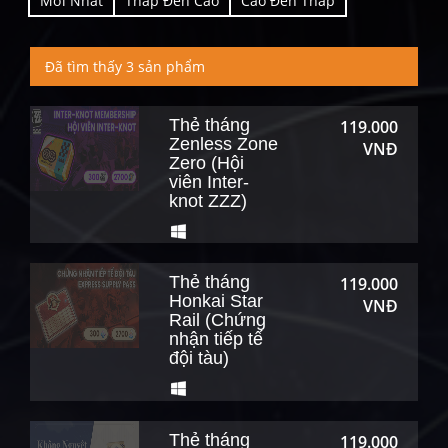
Mới Nhất
Thấp Đến Cao
Cao Đến Thấp
Đã tìm thấy 3 sản phẩm
Thẻ tháng
119.000
Zenless Zone
VNĐ
Zero (Hội
viên Inter-
knot ZZZ)
Thẻ tháng
119.000
Honkai Star
VNĐ
Rail (Chứng
nhận tiếp tế
đội tàu)
Thẻ tháng
119.000