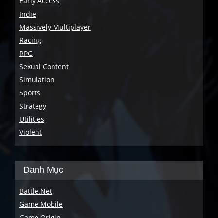
Early Access
Indie
Massively Multiplayer
Racing
RPG
Sexual Content
Simulation
Sports
Strategy
Utilities
Violent
Danh Mục
Battle.Net
Game Mobile
Game Origin