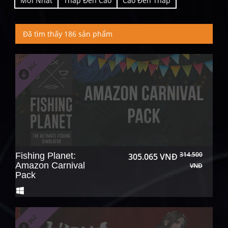
Mới Nhất
Thấp Đến Cao
Cao Đến Thấp
Đã tìm thấy 186 sản phẩm
314.500
Fishing Planet:
305.065 VNĐ
Amazon Carnival
VNĐ
Pack