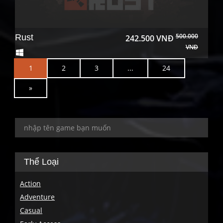
500.000
Rust
242.500 VNĐ
VNĐ
1
2
3
...
24
N
»
e
x
t
Thể Loại
Action
Adventure
Casual