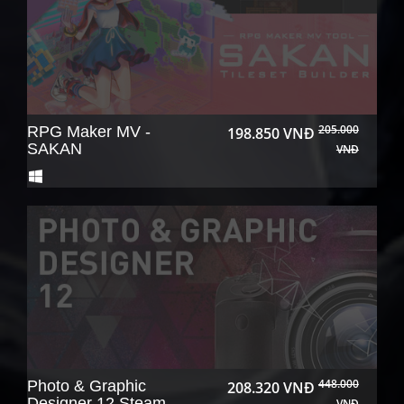
205.000
RPG Maker MV -
198.850 VNĐ
SAKAN
VNĐ
448.000
Photo & Graphic
208.320 VNĐ
Designer 12 Steam
VNĐ