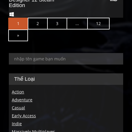
Edition
1
2
3
...
12
N
»
e
x
t
Thể Loại
Action
Adventure
Casual
Early Access
Indie
Massively Multiplayer